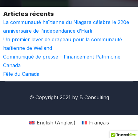
Articles récents
La communauté haïtienne du Niagara célèbre le 220e
anniversaire de l’indépendance d’Haïti
Un premier lever de drapeau pour la communauté
haïtienne de Welland
Communiqué de presse – Financement Patrimoine
Canada
Fête du Canada
© Copyright 2021 by B Consulting
English
(
Anglais
)
Français