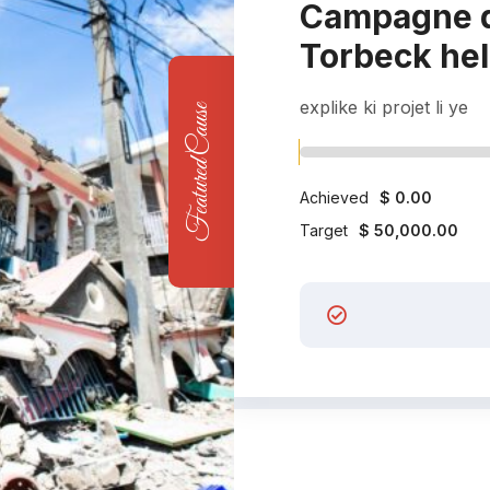
Campagne d
Torbeck he
explike ki projet li ye
Featured Cause
Achieved
$ 0.00
Target
$ 50,000.00