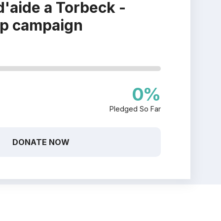
'aide a Torbeck -
lp campaign
0
%
Pledged So Far
DONATE NOW